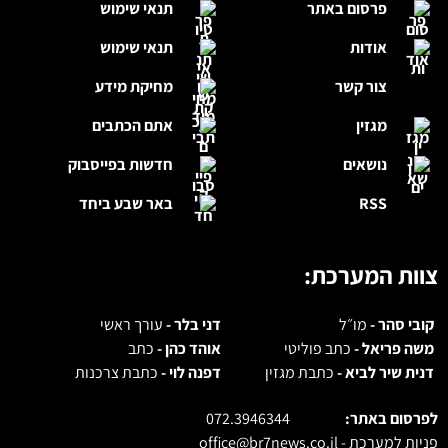
פרסום באתר
תנאי שימוש
אודות
תנאי שימוש
צור קשר
מחיקת מידע
מגזין
אתם הכתבים
נושאים
חדשות בפייסבוק
RSS
באר שבע ביחד
צוות המערכת:
קובי סהר -
מו״ל
דני בלר -
עורך ראשי
משה פריאל -
כתב פוליטי
אוהד כהן -
כתב
דנית שיר לביא -
כתבת מגזין
דפנה לוי -
כתבת צרכנות
לפרסום באתר:
072.3946344
פניות למערכת -
office@br7news.co.il