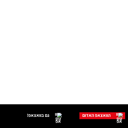
הוואצאפ האדום
גם בוואצאפ!