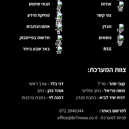
אודות
תנאי שימוש
צור קשר
מחיקת מידע
מגזין
אתם הכתבים
נושאים
חדשות בפייסבוק
RSS
באר שבע ביחד
צוות המערכת:
קובי סהר -
מו״ל
דני בלר -
עורך ראשי
משה פריאל -
כתב פוליטי
אוהד כהן -
כתב
דנית שיר לביא -
כתבת מגזין
דפנה לוי -
כתבת צרכנות
לפרסום באתר:
072.3946344
פניות למערכת -
office@br7news.co.il