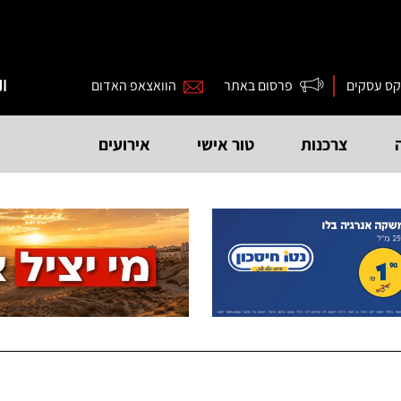
קס עסקים
פרסום באתר
הוואצאפ האדום
ال
צרכנות
טור אישי
אירועים