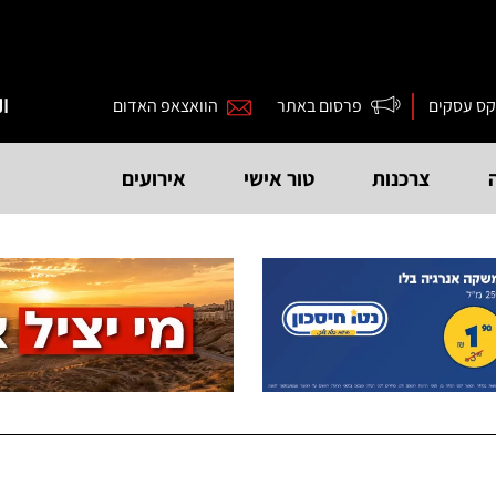
קס עסקים
פרסום באתר
הוואצאפ האדום
ال
צרכנות
טור אישי
אירועים