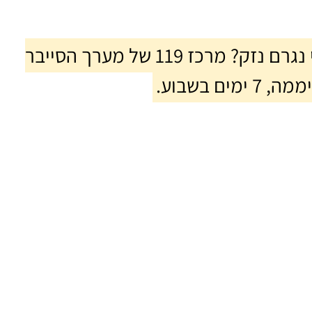
נתקלתם בפעילות חשודה או חושדים כי נגרם נזק? מרכז 119 של מערך הסייבר