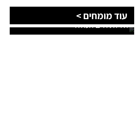
הסעות בדרום 2026: כך מתכננים
עוד מומחים >
נסיעה קבוצתית מושלמת לנגב,
לאילת ולים המלח