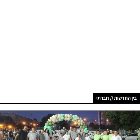
בין החדשות // חברתי