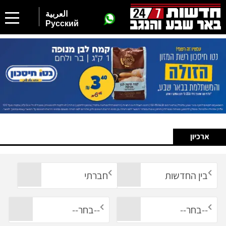
العربية
Русский
ארכיון
בין החדשות
חברתי
--בחר--
--בחר--