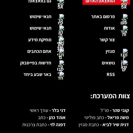
הוואצאפ האדום
גם בוואצאפ!
פרסום באתר
תנאי שימוש
אודות
תנאי שימוש
צור קשר
מחיקת מידע
מגזין
אתם הכתבים
נושאים
חדשות בפייסבוק
RSS
באר שבע ביחד
צוות המערכת:
קובי סהר -
מו״ל
דני בלר -
עורך ראשי
משה פריאל -
כתב פוליטי
אוהד כהן -
כתב
דנית שיר לביא -
כתבת מגזין
דפנה לוי -
כתבת צרכנות