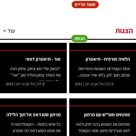
סופר פרייס
הצגות
עוד >
הנחה
הלוויה חורפית - תיאטרון
אור - תיאטרון דוואי
אחת הקומדיות השנונות והחריפות
"הנשק שלי הוא צחוק. צחוק הורג
שכתב חנוך לוין, בלווי שירי אהבה...
את הפחד צחוק מוליד טוב "אור"
אלו המחשבות...
07.8 | תל אביב-יפו | ₪91
07.8 | תל אביב-יפו | ₪85
פותחים סופ"ש עם מרתון
מרתון סטנדאפ אל תוך הלילה
פותחים את הסופש בהכי חזק ולאט
כל שישי בחצות – הקאמל מארח
לאט מגבירים! מיטב אמני הקאמל
את מופע הסטנדאפ הכי מופרע