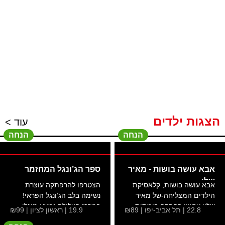
הצגות ילדים
עוד >
הנחה
הנחה
אבא עושה בושות - מאיר
ספר הג’ונגל המחזמר
שלו -
אבא עושה בושות, קלאסיקת
הצטרפו להרפתקה עוצרת
הילדים המצליחה-של מאיר
נשימה בלב הג’ונגל הפראי!
שליו עכשיו בהפקה בימתית...
במרכז העלילה נמצא מוגלי...
22.8 | תל אביב-יפו | ₪89
19.9 | ראשון לציון | ₪99