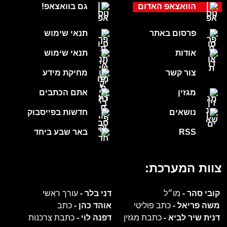
הוואצאפ האדום
גם בוואצאפ!
פרסום באתר
תנאי שימוש
אודות
תנאי שימוש
צור קשר
מחיקת מידע
מגזין
אתם הכתבים
נושאים
חדשות בפייסבוק
RSS
באר שבע ביחד
צוות המערכת:
קובי סהר -
מו״ל
דני בלר -
עורך ראשי
משה פריאל -
כתב פוליטי
אוהד כהן -
כתב
דנית שיר לביא -
כתבת מגזין
דפנה לוי -
כתבת צרכנות