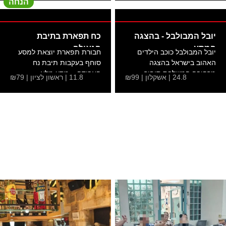
הנחה
יובל המבולבל - בהצגה
כח תפארת בתיבת
המסע
הגאולה -
יובל המבולבל כוכב הילדים
חבורת תפארת יוצאת למסע
האהוב בישראל בהצגה
סוחף בעקבות תיבת נח
מרהיבה המשלבת סיפור
האבודה – מסע מלא
24.8 | אשקלון | ₪99
11.8 | ראשון לציון | ₪79
עלילה...
בהרפתקאות,...