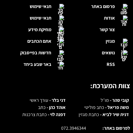
פרסום באתר
תנאי שימוש
אודות
תנאי שימוש
צור קשר
מחיקת מידע
מגזין
אתם הכתבים
נושאים
חדשות בפייסבוק
RSS
באר שבע ביחד
צוות המערכת:
קובי סהר -
מו״ל
דני בלר -
עורך ראשי
משה פריאל -
כתב פוליטי
אוהד כהן -
כתב
דנית שיר לביא -
כתבת מגזין
דפנה לוי -
כתבת צרכנות
לפרסום באתר:
072.3946344