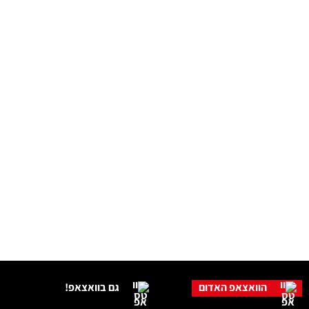
הוואצאפ האדום
גם בוואצאפ!