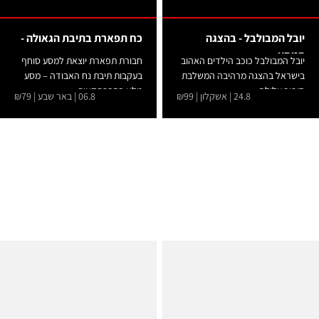
יובל המבולבל - בהצגה
כח תפארת בתיבת הגאולה -
המסע
יובל המבולבל כוכב הילדים האהוב
חבורת תפארת יוצאת למסע סוחף
בישראל בהצגה מרהיבה המשלבת
בעקבות תיבת נח האבודה – מסע
סיפור עלילה...
מלא בהרפתקאות,...
24.8 | אשקלון | ₪99
06.8 | באר שבע | ₪79