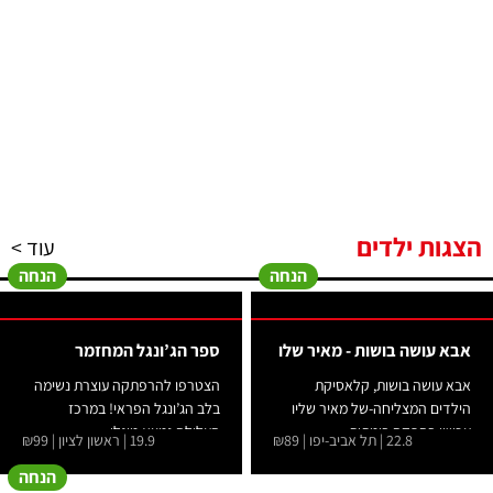
הצגות ילדים
עוד >
הנחה
הנחה
אבא עושה בושות - מאיר שלו
ספר הג’ונגל המחזמר
-
אבא עושה בושות, קלאסיקת
הצטרפו להרפתקה עוצרת נשימה
הילדים המצליחה-של מאיר שליו
בלב הג’ונגל הפראי! במרכז
עכשיו בהפקה בימתית...
העלילה נמצא מוגלי...
22.8 | תל אביב-יפו | ₪89
19.9 | ראשון לציון | ₪99
הנחה