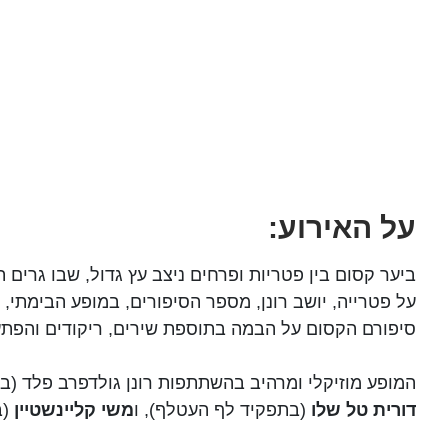
על האירוע:
ביער קסום בין פטריות ופרחים ניצב עץ גדול, שבו גרים
על פטרייה, יושב רונן, מספר הסיפורים, במופע הבימתי, מ
סיפורם הקסום על הבמה בתוספת שירים, ריקודים והפתעות 
המופע מוזיקלי ומרהיב בהשתתפות רונן גולדפרב פלד (בתפקיד המספר) ו -4 שחקנים נוספים והבובות 
דורית טל שלו
(בתפקיד לף העטלף), ו
משי קליינשטיין
(ב