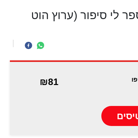
ר לי סיפור (ערוץ הוט
פו
₪81
יסים