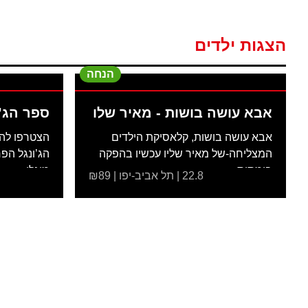
הצגות ילדים
הנחה
אבא עושה בושות - מאיר שלו
ספר הג’
-
אבא עושה בושות, קלאסיקת הילדים
הצטרפו לה
המצליחה-של מאיר שליו עכשיו בהפקה
הג’ונגל הפ
בימתית...
מוגלי...
22.8 | תל אביב-יפו | ₪89