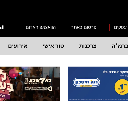
 עסקים
פרסום באתר
הוואצאפ האדום
الع
רנז׳ה
צרכנות
טור אישי
אירועים