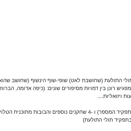
 תולי התולעת (שחושבת לאט) שופי-שוף הינשוף (שחושב שהוא
פגיש רונן בין דמויות מסיפורים שונים: (כיפה אדומה, הברוו
ויזואליות....
מתוכנית הטלויזיה בדיבובן של:
תפקיד תולי התולעת)