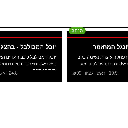
הנחה
ונגל המחזמר
יובל המבולבל - בהצג
המסע
רפתקה עוצרת נשימה בלב
יובל המבולבל כוכב הילדים הא
ראי! במרכז העלילה נמצא
בישראל בהצגה מרהיבה המש
סיפור עלילה...
19.9 | ראשון לציון | ₪99
24.8 | אשקלון | ₪99