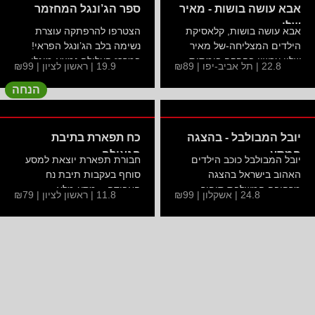
אבא עושה בושות - מאיר
ספר הג’ונגל המחזמר
שלו -
אבא עושה בושות, קלאסיקת
הצטרפו להרפתקה עוצרת
הילדים המצליחה-של מאיר
נשימה בלב הג’ונגל הפראי!
שליו עכשיו בהפקה בימתית...
במרכז העלילה נמצא מוגלי...
22.8 | תל אביב-יפו | ₪89
19.9 | ראשון לציון | ₪99
הנחה
יובל המבולבל - בהצגה
כח תפארת בתיבת
המסע
הגאולה -
יובל המבולבל כוכב הילדים
חבורת תפארת יוצאת למסע
האהוב בישראל בהצגה
סוחף בעקבות תיבת נח
מרהיבה המשלבת סיפור
האבודה – מסע מלא
24.8 | אשקלון | ₪99
11.8 | ראשון לציון | ₪79
עלילה...
בהרפתקאות,...