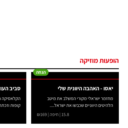
הופעות מוזיקה
הנחה
יאסו - האהבה היוונית שלי
סביב העולם ב80 יום
מחזמר ישראלי מקורי המשלב את מיטב
הקלאסיקה הא
הלהיטים היווניים שכבשו את ישראל....
קופות וזכתה
15.8 | חיפה | ₪169