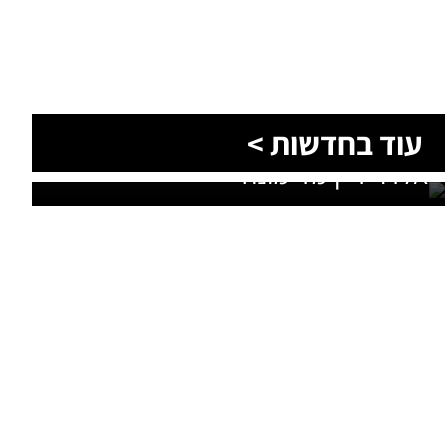
עוד בחדשות >
סוף טרגי לחיפושים: זוהתה גופתו של
אלדר דיין מדימונה