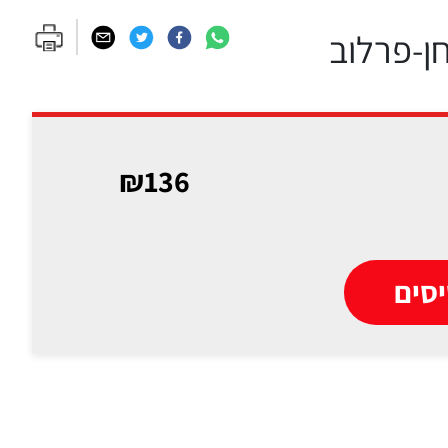
חן-פרלוב
₪136
סים