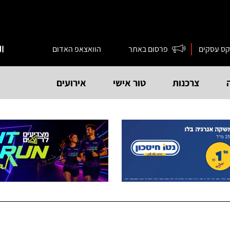
קס עסקים
פרסום באתר
הוואצאפ האדום
ال
צרכנות
טור אישי
אירועים