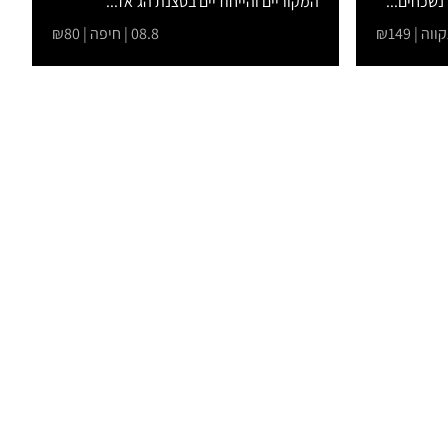
נשכחים...
המקוריים והייחודיים בסצנת הג'אז...
08.8 | חיפה | ₪80