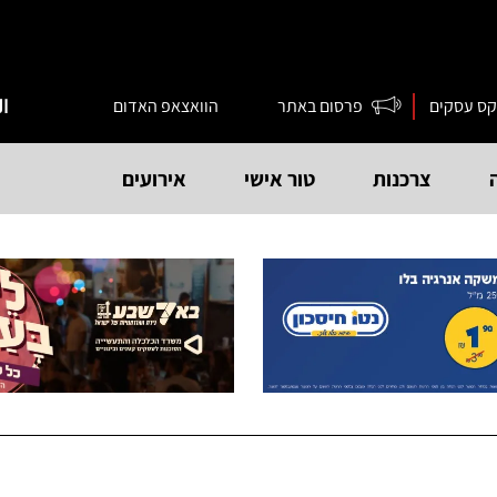
קס עסקים
פרסום באתר
הוואצאפ האדום
ال
צרכנות
טור אישי
אירועים