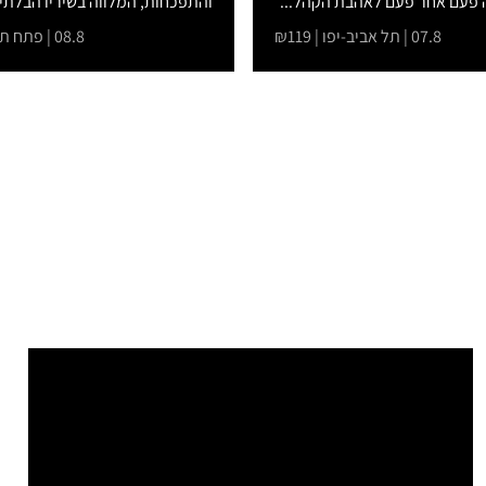
 פעם אחר פעם לאהבת הקהל...
והתפכחות, המלווה בשיריו הבלתי 
07.8 | תל אביב-יפו | ₪119
08.8 | פתח תקווה | ₪149