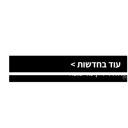
עוד בחדשות >
סוף טרגי לחיפושים: זוהתה גופתו של
אלדר דיין מדימונה