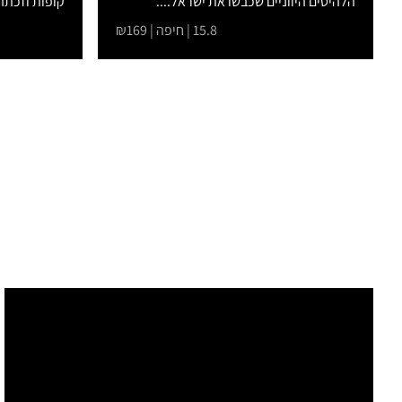
הלהיטים היווניים שכבשו את ישראל....
קופות וזכתה
15.8 | חיפה | ₪169