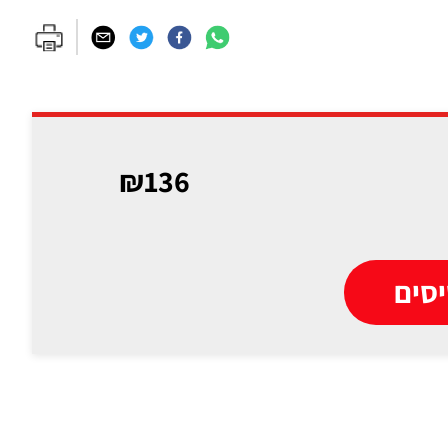
₪136
סים