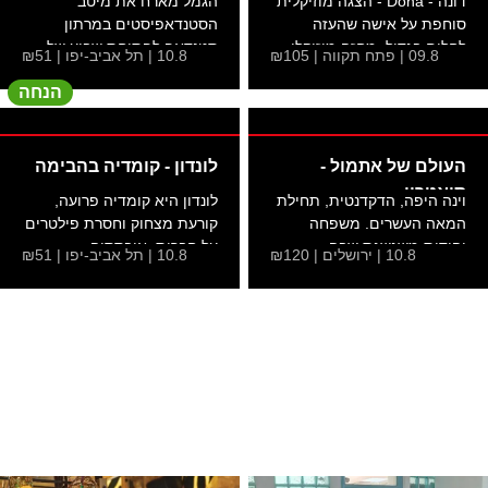
דונה - Dona - הצגה מוזיקלית
הגמל מארח את מיטב
סוחפת על אישה שהעזה
הסטנדאפיסטים במרתון
לחלום בגדול. מחזה מוזיקלי...
סטנדאפ לפתיחת שבוע של
09.8 | פתח תקווה | ₪105
10.8 | תל אביב-יפו | ₪51
צחוק!
הנחה
העולם של אתמול -
לונדון - קומדיה בהבימה
תיאטרון
וינה היפה, הדקדנטית, תחילת
לונדון היא קומדיה פרועה,
המאה העשרים. משפחה
קורעת מצחוק וחסרת פילטרים
יהודית משגשגת שבה
על חברות, אובססיה...
10.8 | ירושלים | ₪120
10.8 | תל אביב-יפו | ₪51
מתרחש...