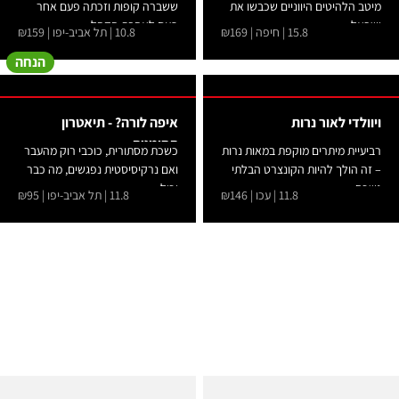
מיטב הלהיטים היווניים שכבשו את
ששברה קופות וזכתה פעם אחר
ישראל....
פעם לאהבת הקהל...
15.8 | חיפה | ₪169
10.8 | תל אביב-יפו | ₪159
הנחה
ויוולדי לאור נרות
איפה לורה? - תיאטרון
הסימטה
רביעיית מיתרים מוקפת במאות נרות
כשכת מסתורית, כוכבי רוק מהעבר
– זה הולך להיות הקונצרט הבלתי
ואם נרקיסיסטית נפגשים, מה כבר
נשכח...
יכול...
11.8 | עכו | ₪146
11.8 | תל אביב-יפו | ₪95