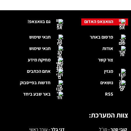
הוואצאפ האדום
גם בוואצאפ!
פרסום באתר
תנאי שימוש
אודות
תנאי שימוש
צור קשר
מחיקת מידע
מגזין
אתם הכתבים
נושאים
חדשות בפייסבוק
RSS
באר שבע ביחד
צוות המערכת:
קובי סהר -
מו״ל
דני בלר -
עורך ראשי