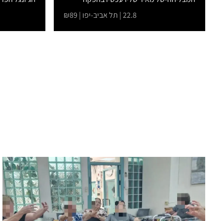
בימתית...
22.8 | תל אביב-יפו | ₪89