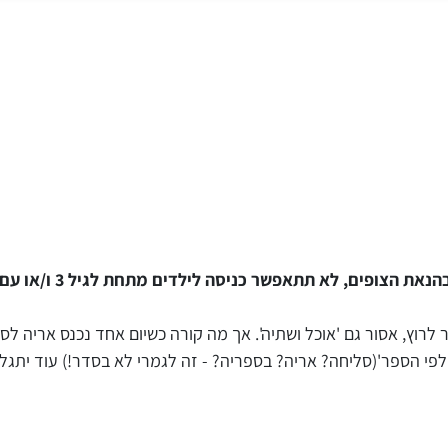
תאפשר כניסה לילדים מתחת לגיל 3 ו/או עם עגלות להצגות התיאטרון.
 לרוץ, אסור גם 'אוכל ושתיה'. אך מה קורה כשיום אחד נכנס אריה לס
'לפי הספר'(סליחה? אריה? בספריה? - זה לגמרי לא בסדר!) עוד יתג