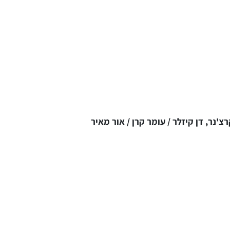
רצ'נר, דן קיזלר / עומר קרן / אור מאיר