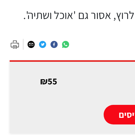
וץ, אסור גם 'אוכל ושתיה'.
₪55
סים