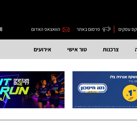
קס עסקים
פרסום באתר
הוואצאפ האדום
ال
צרכנות
טור אישי
אירועים