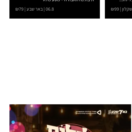
בהרפתקאות,...
06.8 | באר שבע | ₪79