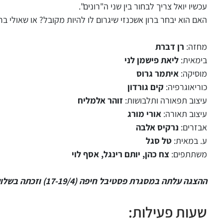
עכשיו יואל צריך לבחור בין שני ה"רונים".
האם הוא יבחר ברון אשכנזי שיגרום לו להיות מקובל? או שאולי בר
מחזה:
רן דברת
בימאית:
ליאת פישמן לני
מוסיקה:
איתמר גרוס
כוריאוגרפיה:
קים גורדון
עיצוב תפאורה ותלבושות:
זוהר אלמליח
עיצוב תאורה:
אורי מורג
אבזרים:
נרקיס אלבה
ע. במאית:
טל סגל
משתתפים:
צח כהן, יותם רינגל, אסף לוי
ההצגה עלתה במסגרת פסטיבל חיפה (17-19/4) וזכתה בשלושה פרסים - פרס הבימוי לליאת פישמן לני, פרס המחזה לרן דברת וציון לשבח לשחקן אסף לוי על תפקידו כ"יואל"
שעות פעילות: