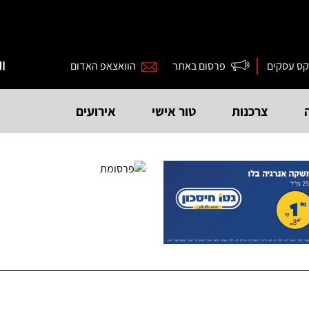
קס עסקים
פרסום באתר
הוואצאפ האדום
ال
צרכנות
טור אישי
אירועים