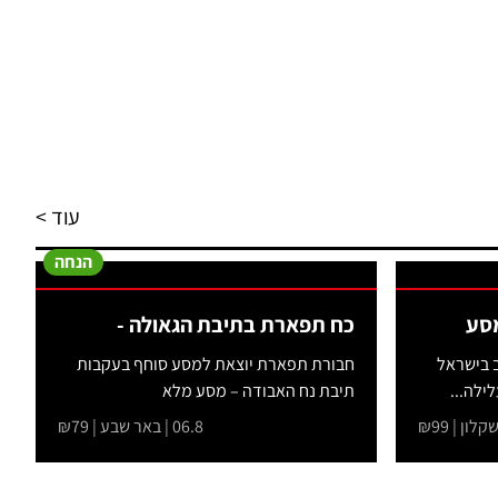
עוד >
הנחה
מסע
כח תפארת בתיבת הגאולה -
ב בישראל
חבורת תפארת יוצאת למסע סוחף בעקבות
ילה...
תיבת נח האבודה – מסע מלא
בהרפתקאות,...
06.8 | באר שבע | ₪79