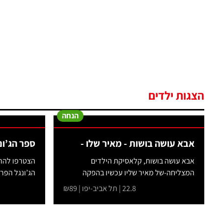
הצגות ילדים
הנחה
אבא עושה בושות - מאיר שלו -
ספר הג’ו
אבא עושה בושות, קלאסיקת הילדים
הצטרפו להר
המצליחה-של מאיר שליו עכשיו בהפקה
הג’ונגל הפרא
בימתית...
22.8 | תל אביב-יפו | ₪89