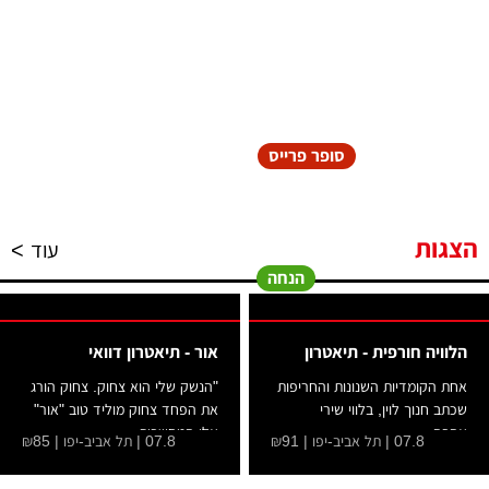
סופר פרייס
הצגות
עוד >
הנחה
הלוויה חורפית - תיאטרון
אור - תיאטרון דוואי
אחת הקומדיות השנונות והחריפות
"הנשק שלי הוא צחוק. צחוק הורג
שכתב חנוך לוין, בלווי שירי
את הפחד צחוק מוליד טוב "אור"
אהבה...
אלו המחשבות...
07.8 | תל אביב-יפו | ₪91
07.8 | תל אביב-יפו | ₪85