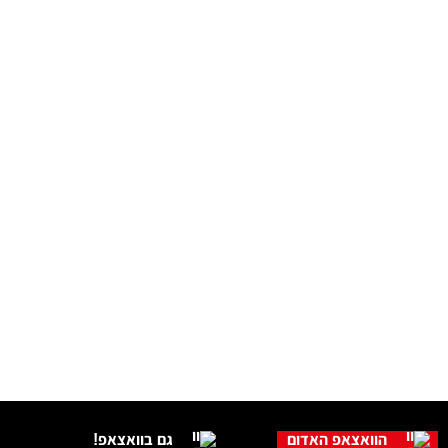
הוואצאפ האדום
גם בוואצאפ!