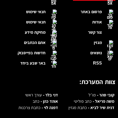
פרסום באתר
תנאי שימוש
אודות
תנאי שימוש
צור קשר
מחיקת מידע
מגזין
אתם הכתבים
נושאים
חדשות בפייסבוק
RSS
באר שבע ביחד
צוות המערכת:
קובי סהר -
מו״ל
דני בלר -
עורך ראשי
משה פריאל -
כתב פוליטי
אוהד כהן -
כתב
דנית שיר לביא -
כתבת מגזין
דפנה לוי -
כתבת צרכנות