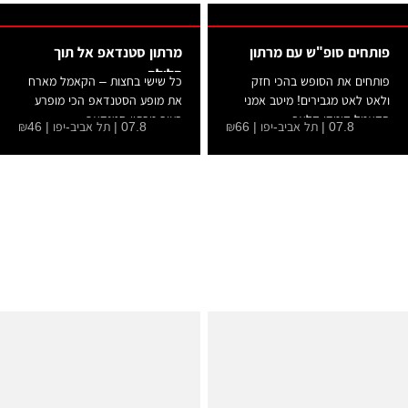
פותחים סופ"ש עם מרתון
מרתון סטנדאפ אל תוך
הלילה
פותחים את הסופש בהכי חזק
כל שישי בחצות – הקאמל מארח
ולאט לאט מגבירים! מיטב אמני
את מופע הסטנדאפ הכי מופרע
הקאמל קומדי קלאב...
בעיר מרתון סטנדאפ...
07.8 | תל אביב-יפו | ₪66
07.8 | תל אביב-יפו | ₪46