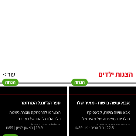
הצגות ילדים
עוד >
הנחה
הנחה
אבא עושה בושות - מאיר שלו
ספר הג’ונגל המחזמר
-
אבא עושה בושות, קלאסיקת
הצטרפו להרפתקה עוצרת נשימה
הילדים המצליחה-של מאיר שליו
בלב הג’ונגל הפראי! במרכז
עכשיו בהפקה בימתית...
העלילה נמצא מוגלי...
22.8 | תל אביב-יפו | ₪89
19.9 | ראשון לציון | ₪99