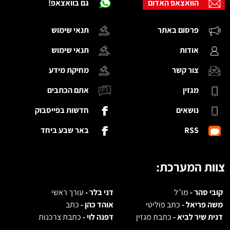
הוואצאפ האדום
גם בוואצאפ!
פרסום באתר
תנאי שימוש
אודות
תנאי שימוש
צור קשר
מחיקת מידע
מגזין
אתם הכתבים
נושאים
חדשות בפייסבוק
RSS
באר שבע ביחד
צוות המערכת:
קובי סהר -
מו״ל
דני בלר -
עורך ראשי
משה פריאל -
כתב פוליטי
אוהד כהן -
כתב
דנית שיר לביא -
כתבת מגזין
דפנה לוי -
כתבת צרכנות