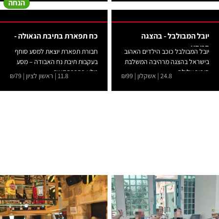
הנחה
יובל המבולבל - בהצגה
כח תפארת בתיבת הגאולה -
המסע
יובל המבולבל כוכב הילדים האהוב
חבורת תפארת יוצאת למסע סוחף
בישראל בהצגה מרהיבה המשלבת
בעקבות תיבת נח האבודה – מסע
סיפור עלילה...
מלא בהרפתקאות,...
24.8 | אשקלון | ₪99
11.8 | ראשון לציון | ₪79