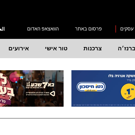
 עסקים
פרסום באתר
הוואצאפ האדום
الع
רנז׳ה
צרכנות
טור אישי
אירועים