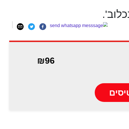
לוב'.
₪96
יסים