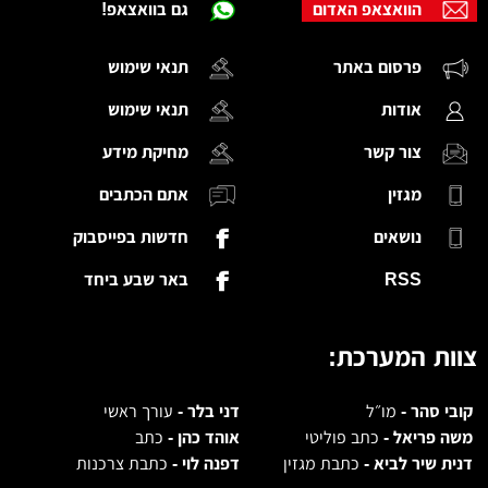
הוואצאפ האדום
גם בוואצאפ!
פרסום באתר
תנאי שימוש
אודות
תנאי שימוש
צור קשר
מחיקת מידע
מגזין
אתם הכתבים
נושאים
חדשות בפייסבוק
RSS
באר שבע ביחד
צוות המערכת:
קובי סהר -
מו״ל
דני בלר -
עורך ראשי
משה פריאל -
כתב פוליטי
אוהד כהן -
כתב
דנית שיר לביא -
כתבת מגזין
דפנה לוי -
כתבת צרכנות