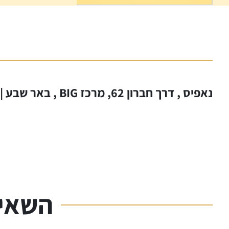
נאפיס , דרך חברון 62, מרכז BIG , באר שבע | טלפון:
השאיר