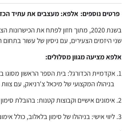
פרטים נוספים:
אלפא: מעצבים את עתיד הכדו
בשנת 2020, מתוך חזון לפתח את הכישרונות הצעירים בבאר שבע והסביבה, הוקמה אקדמיית אלפא לכדורגל על ידי סימון בלאלוב ומיכאל צ'רניאק.
שני היזמים הצעירים, עם ניסיון של עשור בתחום 
אלפא מציעה מגוון מסלולים:
1. אקדמיית הכדורגל: בית הספר הראשון מסוגו בארץ המתמקד בפיתוח יסודות השחקן לצד הנאה מהמשחק.
בניהולו המקצועי של מיכאל צ'רניאק, עם צוות 
2. אימונים אישיים וקבוצות קטנות: בהובלת סימון בלאלוב ושי שטרית, מיועד לשחקנים תחרותיים מכל הארץ.
3. ליווי אישי: בניהולו של סימון בלאלוב, כולל אימונים מותאמים לתפקיד, ניתוחי וידאו והצבת יעדים. האקדמיה מתחייבת לקידום השחקן בסוף התהליך.