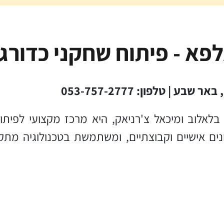
פא - פיתוח שחקני כדורג
| טלפון: 053-757-2777
נוסדה ב-2020 על ידי סימון בלאלוב ומיכאל צ'רניאק, היא מרכז
ונים אישיים וקבוצתיים, ומשתמשת בטכנולוגיה מתק