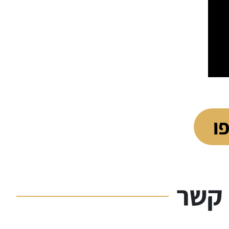
ו
 קשר