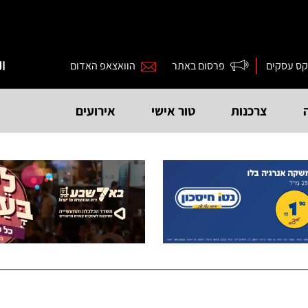
קס עסקים
פרסום באתר
הוואצאפ האדום
ال
צרכנות
טור אישי
אירועים