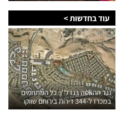
עוד בחדשות >
נגד ההאטה בנדל''ן: כל המתחמים
במכרז ל-344 דירות בירוחם שווקו