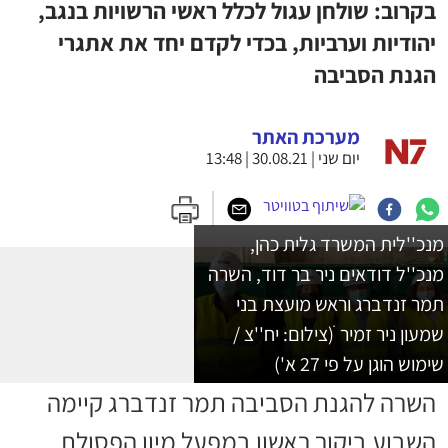
בקרוב: שולחן עגול לכלל ראשי הרשויות בנגב,
יהודיות וערביות, בכדי לקדם יחד את אתגרי
הגנת הסביבה
מערכת האתר
יום שני | 30.08.21 | 13:48
מנכ''לית המשרד גלית כהן,
מנכ''ל דודאים ניר בר דוד, השרה
תמר זנדברג וראש מועצת בני
שמעון ניר זמיר ׁ(צילום: יח''צ /
שימוש הוגן על פי 27 א')
השרה להגנת הסביבה תמר זנדברג קיימה
השבוע ביקור ראשון במפעל מיון הפסולת