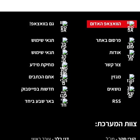
הוואצאפ האדום
גם בוואצאפ!
פרסום באתר
תנאי שימוש
אודות
תנאי שימוש
צור קשר
מחיקת מידע
מגזין
אתם הכתבים
נושאים
חדשות בפייסבוק
RSS
באר שבע ביחד
צוות המערכת:
קובי סהר -
מו״ל
דני בלר -
עורך ראשי