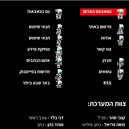
הוואצאפ האדום
גם בוואצאפ!
פרסום באתר
תנאי שימוש
אודות
תנאי שימוש
צור קשר
מחיקת מידע
מגזין
אתם הכתבים
נושאים
חדשות בפייסבוק
RSS
באר שבע ביחד
צוות המערכת:
קובי סהר -
מו״ל
דני בלר -
עורך ראשי
משה פריאל -
כתב פוליטי
אוהד כהן -
כתב