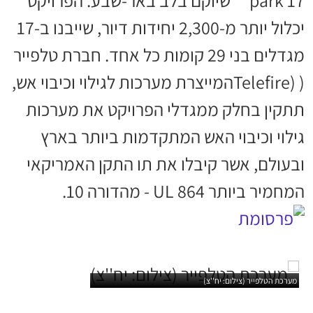
park 17"" שיוקם בלב באר-שבע. הפרויקט
יכלול יותר מ-2,300 יחידות דיור, שייבנו ב-17
מגדלים בני 29 קומות כל אחד. חברת טלפייר
( (Telefireהמייצרת מערכות לגילוי וכיבוי אש,
תתקין בחלק ממגדלי הפרויקט את מערכות
גילוי וכיבוי האש המתקדמות ביותר בארץ
ובעולם, אשר קיבלו את תו התקן האמריקאי
המחמיר ביותר UL 864 - מהדורה 10.
מערכת הטלפייר (צילום: יח''צ)