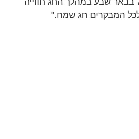
למשפחות שמבקרות במתחם מול 7 בבאר שבע במהלך החג חווייה
לכל המבקרים חג שמח."