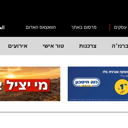
 עסקים
פרסום באתר
הוואצאפ האדום
الع
רנז׳ה
צרכנות
טור אישי
אירועים