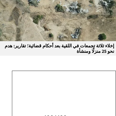
إخلاء ثلاثة تجمعات في اللقية بعد أحكام قضائية؛ تقارير: هدم
نحو 25 منزلًا ومنشأة