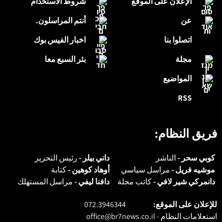
الإعلان على الموقع
شروط الاستخدام
عن
أنتم المراسلون.
اتصلوا بنا
اخبار الفيس بوك
مجلة
بئر السبع معا
المواضيع
RSS
فريق النظام:
كوبي سحر -
الناشر
داني بيلر -
رئيس التحرير
موشيه فريل -
مراسل سياسي
أوهاد كوهين -
كتابة
دانمركي شير لافي -
كاتب مجلة
دافنا ليفي -
مراسل المستهلك
للإعلان على الموقع:
072.3946344
استعلامات النظام -
office@br7news.co.il