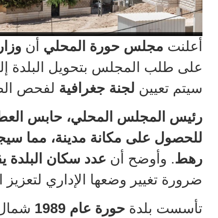
أعلنت
مجلس حورة المحلي
أن
وزار
على طلب المجلس بتحويل البلدة إلى 
سيتم تعيين
لجنة جغرافية
لفحص الطل
رئيس المجلس المحلي، حابس العطا
للحصول على مكانة مدينة، مما سيجعل
رهط
. وأوضح أن
عدد سكان البلدة يقترب من
ضرورة تغيير وضعها الإداري لتعزيز ال
تأسست بلدة
حورة عام 1989
شمال 