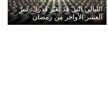
الليالي التي قد تغيّر قدرك: سرّ
العشر الأواخر من رمضان