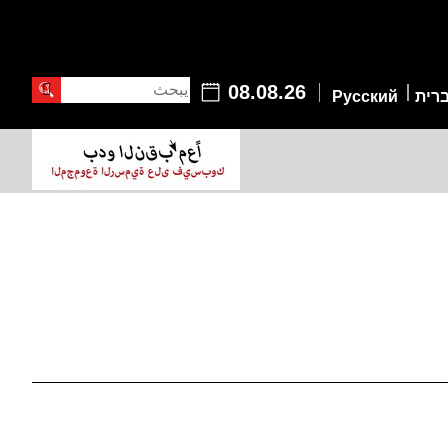
يبحث
08.08.26
רית
Русский