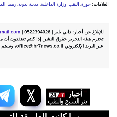
العلامات:
حورة
النقب
وزارة الداخلية
مدينة بدوية
رهط
الم
,
,
,
,
,
للإبلاغ عن أخبار: داني بلير | 0522394026 |
gmail.com
تحترم هيئة التحرير حقوق النشر. إذا كنتم تعتقدون أن 
عبر البريد الإلكتروني office@br7news.co.il، وسيتم فحص التوجّه في أقرب وقت ممكن.
مهما كانت الطريقة التي ت