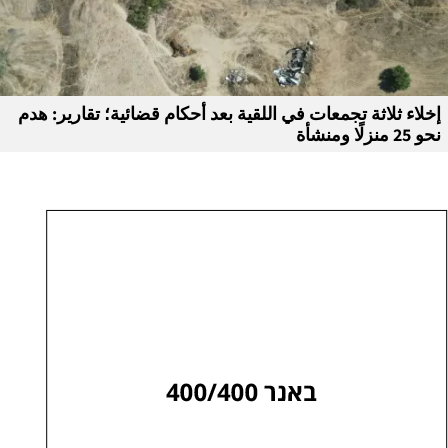
إخلاء ثلاثة تجمعات في اللقية بعد أحكام قضائية؛ تقارير: هدم
نحو 25 منزلًا ومنشأة