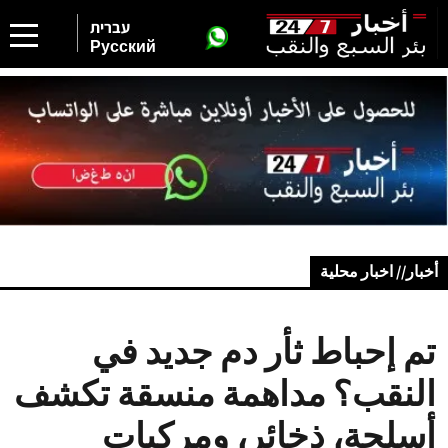
עברית
Русский
أخبار// اخبار محلية
تم إحباط ثأر دم جديد في
النقب؟ مداهمة منسقة تكشف
أسلحة، ذخائر، ومركبات