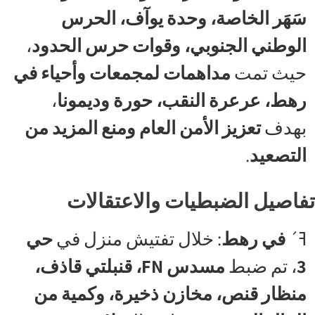
سَهَر الخاصة، وحدة يوآف، الحرس
الوطني الجنوبي، وقوات حرس الحدود
،
حيث تمت
مداهمات لمجمعات وأحياء في
رهط، عرعرة النقب، حورة وديمونا
،
بهدف
تعزيز الأمن العام ومنع المزيد من
التصعيد
.
تفاصيل الضبطيات والاعتقالات
ߔ´
في رهط
: خلال تفتيش منزل في
حي
3
، تم ضبط
مسدس FN، قنبلتي قاذف،
منظار قنص، مخازن ذخيرة، وكمية من