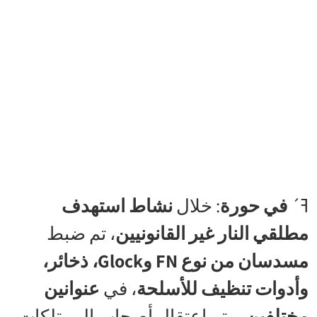
ߔ´
في حورة
: خلال
نشاط استهدف
مطلقي النار غير القانونيين
، تم ضبط
مسدسان من نوع FN وGlock، ذخائر،
وأدوات تنظيف للأسلحة
، في
عنوانين
مختلفين
، وتم اعتقال أصحاب الممتلكات.