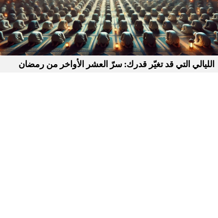
الليالي التي قد تغيّر قدرك: سرّ العشر الأواخر من رمضان