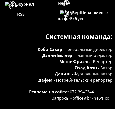
Negev
Журнал
БерШева вместе
RSS
на фейсбуке
Системная команда:
Коби Сахар -
Генеральный директор
Дэнни Беллер -
Главный редактор
Моше Фриэль -
Репортер
Охад Коэн -
Автор
Даниш -
Журнальный автор
Дафна -
Потребительский репортер
Реклама на сайте:
072.3946344
Запросы -
office@br7news.co.il