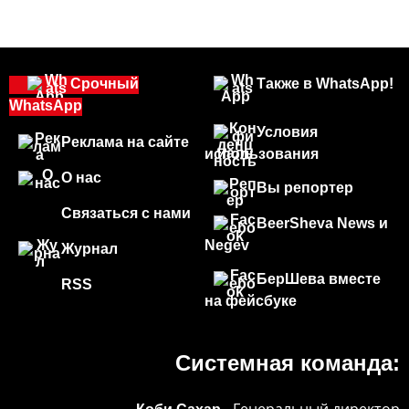
Срочный
Также в WhatsApp!
WhatsApp
Условия
Реклама на сайте
использования
О нас
Вы репортер
Связаться с нами
BeerSheva News и
Negev
Журнал
БерШева вместе
RSS
на фейсбуке
Системная команда: