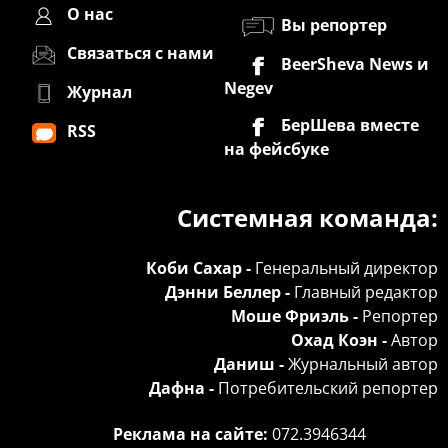
О нас
Вы репортер
Связаться с нами
BeerSheva News и
Negev
Журнал
БерШева вместе
RSS
на фейсбуке
Системная команда:
Коби Сахар -
Генеральный директор
Дэнни Беллер -
Главный редактор
Моше Фриэль -
Репортер
Охад Коэн -
Автор
Даниш -
Журнальный автор
Дафна -
Потребительский репортер
Реклама на сайте:
072.3946344