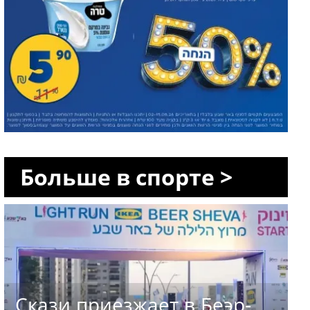
Больше в спорте >
Скази приезжает в Беэр-