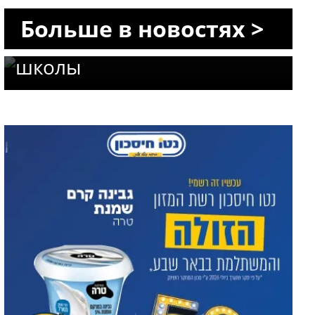
Офакиме: в городе
Больше в новостях >
впервые откроются две
школы