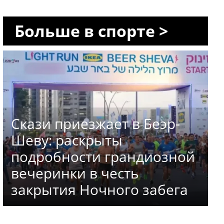
Больше в спорте >
Скази приезжает в Беэр-
Шеву: раскрыты
подробности грандиозной
вечеринки в честь
закрытия Ночного забега