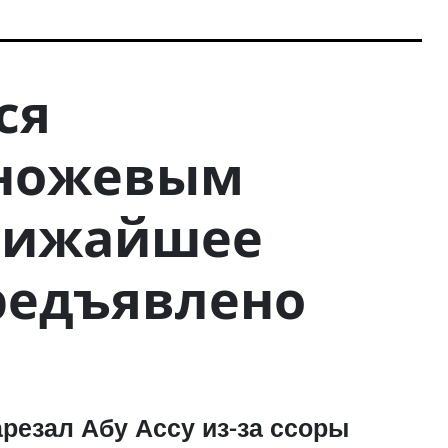
ся
 ножевым
ближайшее
редъявлено
резал Абу Ассу из-за ссоры