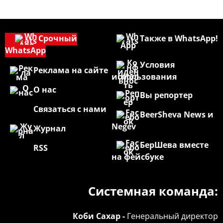
Срочный
Также в WhatsApp!
WhatsApp
Условия
Реклама на сайте
использования
О нас
Вы репортер
Связаться с нами
BeerSheva News и
Negev
Журнал
БерШева вместе
RSS
на фейсбуке
Системная команда:
Коби Сахар -
Генеральный директор