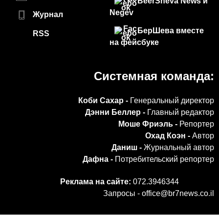
BeerSheva News и
Negev
Журнал
БерШева вместе
RSS
на фейсбуке
Системная команда:
Коби Сахар -
Генеральный директор
Дэнни Беллер -
Главный редактор
Моше Фриэль -
Репортер
Охад Коэн -
Автор
Даниш -
Журнальный автор
Дафна -
Потребительский репортер
Реклама на сайте:
072.3946344
Запросы -
office@br7news.co.il