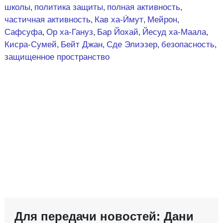
школы
политика защиты
полная активность
,
,
,
частичная активность
Кав ха-И́мут
Мейрон
,
,
,
Сафсуфа
Ор ха-Гануз
Бар Йохай
Йесуд ха-Маала
,
,
,
,
Кисра-Сумей
Бейт Джан
Сде Элиэзер
безопасность
,
,
,
,
защищенное пространство
Для передачи новостей: Дани