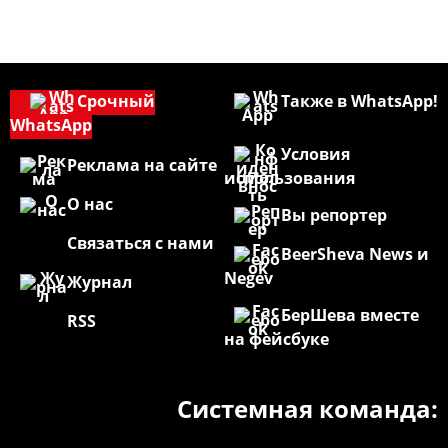
Срочный
Также в WhatsApp!
WhatsApp
Условия
Реклама на сайте
использования
О нас
Вы репортер
Связаться с нами
BeerSheva News и
Negev
Журнал
БерШева вместе
RSS
на фейсбуке
Системная команда: