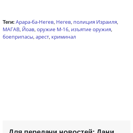
Теги:
Арара-ба-Негев
Негев
полиция Израиля
,
,
,
МАГАВ
Йоав
оружие M-16
изъятие оружия
,
,
,
,
боеприпасы
арест
криминал
,
,
Для передачи новостей: Дани