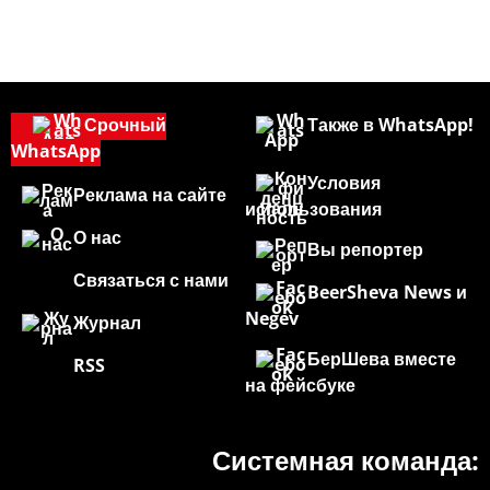
Срочный
Также в WhatsApp!
WhatsApp
Условия
Реклама на сайте
использования
О нас
Вы репортер
Связаться с нами
BeerSheva News и
Negev
Журнал
БерШева вместе
RSS
на фейсбуке
Системная команда: