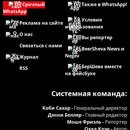
Срочный
Также в WhatsApp!
WhatsApp
Условия
Реклама на сайте
использования
О нас
Вы репортер
Связаться с нами
BeerSheva News и
Negev
Журнал
БерШева вместе
RSS
на фейсбуке
Системная команда:
Коби Сахар -
Генеральный директор
Дэнни Беллер -
Главный редактор
Моше Фриэль -
Репортер
Охад Коэн -
Автор