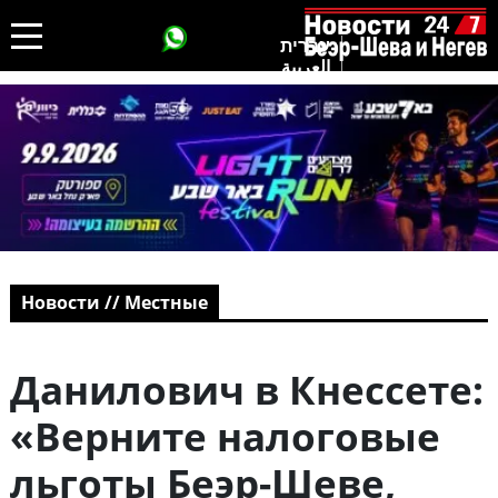
עברית
العربية
Новости // Местные
Данилович в Кнессете:
«Верните налоговые
льготы Беэр-Шеве,