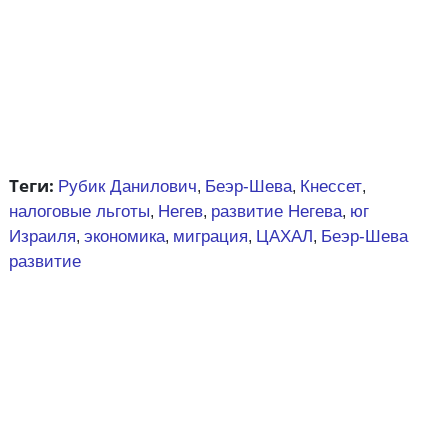
Теги:
Рубик Данилович
Беэр-Шева
Кнессет
,
,
,
налоговые льготы
Негев
развитие Негева
юг
,
,
,
Израиля
экономика
миграция
ЦАХАЛ
Беэр-Шева
,
,
,
,
развитие