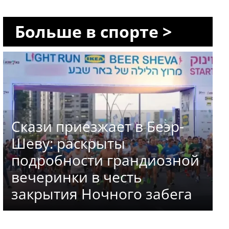
Больше в спорте >
Скази приезжает в Беэр-
Шеву: раскрыты
подробности грандиозной
вечеринки в честь
закрытия Ночного забега