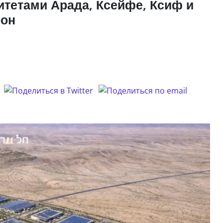
итетами Арада, Ксейфе, Ксиф и
рон