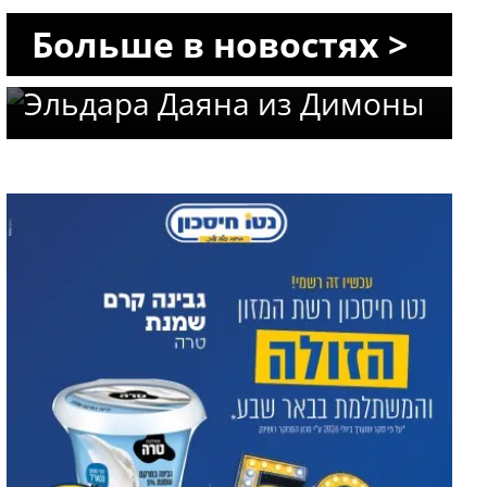
Трагический финал
Больше в новостях >
поисков: опознано тело
Эльдара Даяна из Димоны