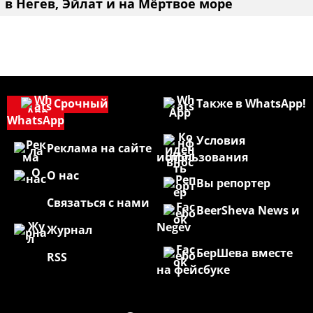
в Негев, Эйлат и на Мёртвое море
Срочный
Также в WhatsApp!
WhatsApp
Условия
Реклама на сайте
использования
О нас
Вы репортер
Связаться с нами
BeerSheva News и
Negev
Журнал
БерШева вместе
RSS
на фейсбуке