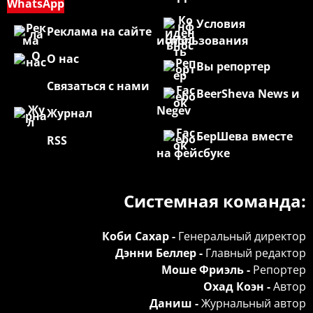
WhatsApp
Условия
Реклама на сайте
использования
О нас
Вы репортер
Связаться с нами
BeerSheva News и
Negev
Журнал
БерШева вместе
RSS
на фейсбуке
Системная команда:
Коби Сахар -
Генеральный директор
Дэнни Беллер -
Главный редактор
Моше Фриэль -
Репортер
Охад Коэн -
Автор
Даниш -
Журнальный автор