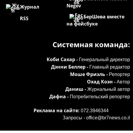
Negev
Журнал
БерШева вместе
RSS
на фейсбуке
Системная команда:
Коби Сахар -
Генеральный директор
Дэнни Беллер -
Главный редактор
Моше Фриэль -
Репортер
Охад Коэн -
Автор
Даниш -
Журнальный автор
Дафна -
Потребительский репортер
Реклама на сайте:
072.3946344
Запросы -
office@br7news.co.il