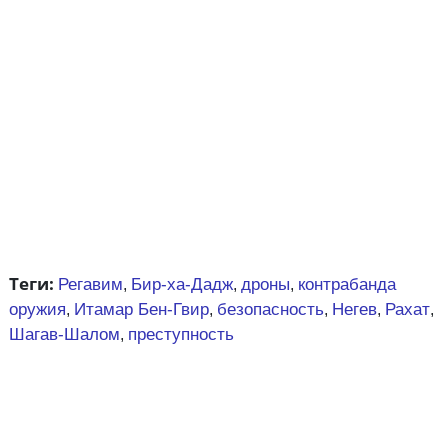
Теги:
Регавим
Бир-ха-Дадж
дроны
контрабанда
,
,
,
оружия
Итамар Бен-Гвир
безопасность
Негев
Рахат
,
,
,
,
,
Шагав-Шалом
преступность
,