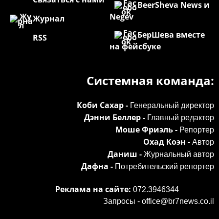
BeerSheva News и
Negev
Журнал
БерШева вместе
RSS
на фейсбуке
Системная команда:
Коби Сахар -
Генеральный директор
Дэнни Беллер -
Главный редактор
Моше Фриэль -
Репортер
Охад Коэн -
Автор
Даниш -
Журнальный автор
Дафна -
Потребительский репортер
Реклама на сайте:
072.3946344
Запросы -
office@br7news.co.il