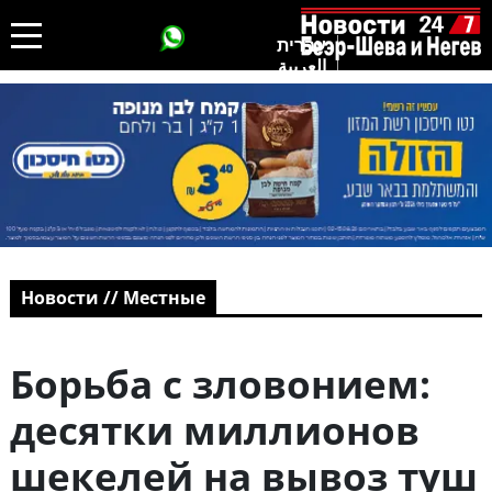
עברית
العربية
Новости // Местные
Борьба с зловонием:
десятки миллионов
шекелей на вывоз туш