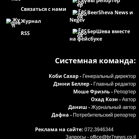
Вы репортер
Связаться с нами
BeerSheva News и
Negev
Журнал
БерШева вместе
RSS
на фейсбуке
Системная команда:
Коби Сахар -
Генеральный директор
Дэнни Беллер -
Главный редактор
Моше Фриэль -
Репортер
Охад Коэн -
Автор
Даниш -
Журнальный автор
Дафна -
Потребительский репортер
Реклама на сайте:
072.3946344
Запросы -
office@br7news.co.il