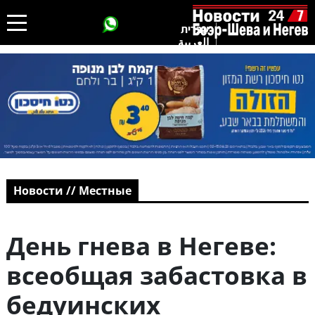
עברית
العربية
Новости // Местные
День гнева в Негеве:
всеобщая забастовка в
бедуинских