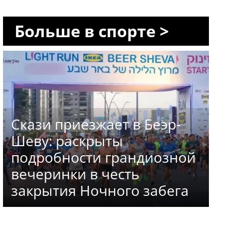
Больше в спорте >
Скази приезжает в Беэр-
Шеву: раскрыты
подробности грандиозной
вечеринки в честь
закрытия Ночного забега