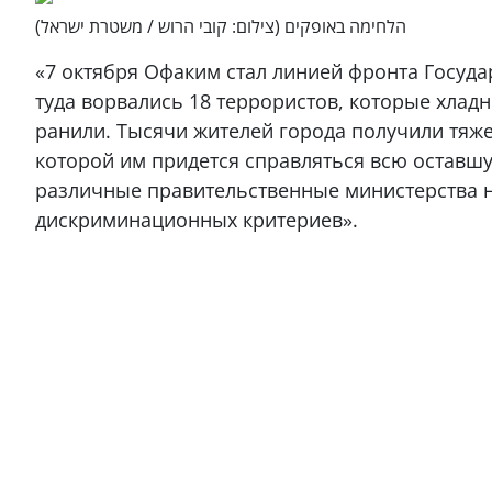
הלחימה באופקים (צילום: קובי הרוש / משטרת ישראל)
«7 октября Офаким стал линией фронта Государ
туда ворвались 18 террористов, которые хлад
ранили. Тысячи жителей города получили тяж
которой им придется справляться всю оставш
различные правительственные министерства 
дискриминационных критериев».