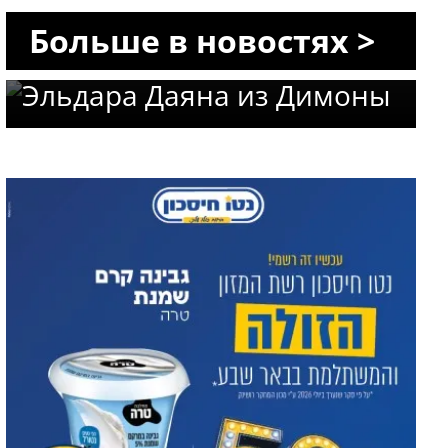
Трагический финал
Больше в новостях >
поисков: опознано тело
Эльдара Даяна из Димоны