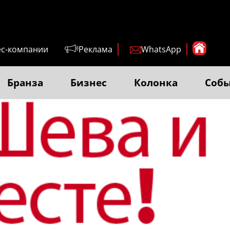
ес-компании
Реклама
WhatsApp
Бранза
Бизнес
Колонка
Соб