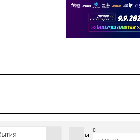
бытия
С даты