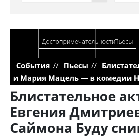
Достопримечательности
Пьесы
События
//
Пьесы
//
Блистате
и Мария Мацель — в комедии Н
Блистательное ак
Евгения Дмитрие
Саймона Буду сни