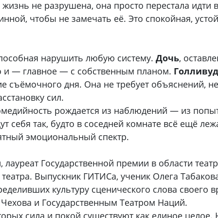
о жизнь не разрушена, она просто перестала идти 
линной, чтобы не замечать её. Это спокойная, усто
 способная нарушить любую систему.
Дочь
, оставл
о и — главное — с собственным планом.
Голливу
ие съёмочного дня. Она не требует объяснений, н
асстановку сил.
Комедийность рождается из наблюдений — из попыт
ут себя так, будто в соседней комнате всё ещё леж
оятный эмоциональный спектр.
 лауреат Государственной премии в области театр
театра. Выпускник ГИТИСа, ученик Олега Табакова,
пределивших культуру сценического слова своего в
Чехова и Государственным Театром Наций.
торых сила и покой существуют как единое целое.