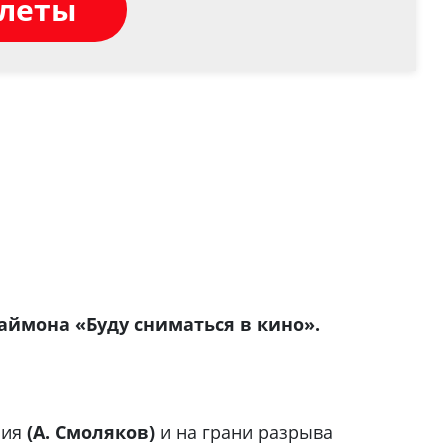
илеты
аймона «Буду сниматься в кино».
ния
(А. Смоляков)
и на грани разрыва