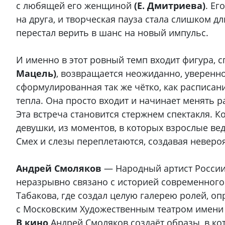
с любящей его женщиной
(Е. Дмитриева)
. Ег
на друга, и творческая пауза стала слишком д
перестал верить в шанс на новый импульс.
И именно в этот ровный темп входит фигура,
Мацель)
, возвращается неожиданно, уверенн
сформулированная так же чётко, как расписан
тепла. Она просто входит и начинает менять р
Эта встреча становится стержнем спектакля. 
девушки, из моментов, в которых взрослые вед
Смех и слезы переплетаются, создавая невер
Андрей Смоляков
— Народный артист России,
неразрывно связано с историей современного 
Табакова, где создал целую галерею ролей, о
с Московским Художественным театром имени 
В кино
Андрей Смоляков создаёт образы, в ко