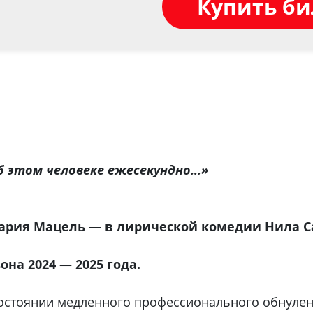
Купить б
б этом человеке ежесекундно…»
Мария Мацель
—
в лирической комедии Нила С
на 2024 — 2025 года.
состоянии медленного профессионального обнуле