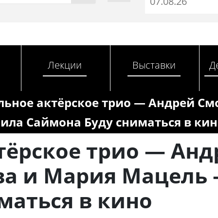
Лекции
Выставки
Д
льное актёрское трио — Андрей См
ила Саймона Буду сниматься в кин
тёрское трио — Анд
ва и Мария Мацель 
маться в кино