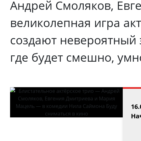
Андрей Смоляков, Евг
великолепная игра ак
создают невероятный 
где будет смешно, ум
16.
Нач