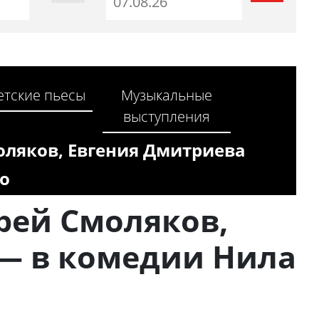
етские пьесы
Музыкальные
выступления
оляков, Евгения Дмитриева
о
рей Смоляков,
— в комедии Нила