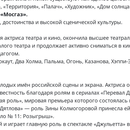
«Территория», «Палач», «Художник», «Дом солнца»,
«Мосгаз».
 достоинства и высокой сценической культуры.
 актриса театра и кино, окончила высшее театра
лого театра и продолжает активно сниматься в ки
дагогом.
аут, Два Холма, Пальма, Огонь, Казанова, Хэппи-Э
одых имён российской сцены и экрана. Актриса о
естность благодаря ролям в сериалах «Перевал Дя
ая роль», мировая премьера которого состоялась
 Дятлова» — роль Зины Колмогоровой принесла ей
ело № 11: Розыгрыш».
 и играет главную роль в спектакле «Джульетта» 