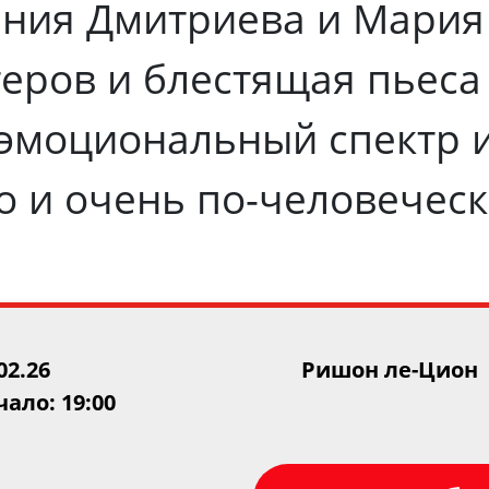
ения Дмитриева и Мари
теров и блестящая пьес
эмоциональный спектр и
но и очень по-человечес
02.26
Ришон ле-Цион
ало: 19:00