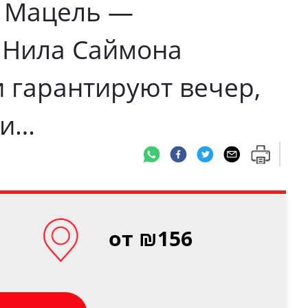
я Мацель —
а Нила Саймона
 гарантируют вечер,
ки…
от ₪156