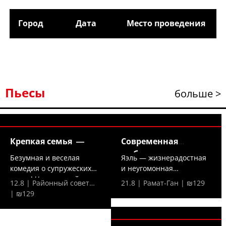
Город
Дата
Место проведения
Пьесы
больше >
Крепкая семья —
Современная
любовь —
Безумная и веселая
Яэль — жизнерадостная
комедия о супружеских
и неугомонная
парах! Что произойдет,...
холостячка — решает,
12.8 | Районный совет…
21.8 | Рамат-Ган | ₪129
что...
| ₪129