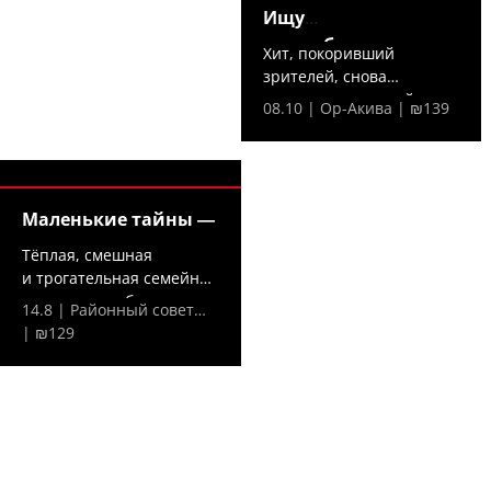
Ищу
домработницу —
Хит, покоривший
зрителей, снова
на сцене — в новой,...
08.10 | Ор-Акива | ₪139
Маленькие тайны —
Тёплая, смешная
и трогательная семейная
комедия о любви,...
14.8 | Районный совет…
| ₪129