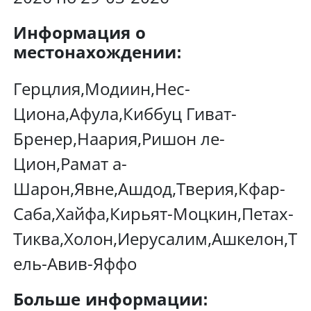
Информация о
местонахождении:
Герцлия,Модиин,Нес-
Циона,Афула,Киббуц Гиват-
Бренер,Наария,Ришон ле-
Цион,Рамат а-
Шарон,Явне,Ашдод,Тверия,Кфар-
Саба,Хайфа,Кирьят-Моцкин,Петах-
Тиква,Холон,Иерусалим,Ашкелон,Т
ель-Авив-Яффо
Больше информации: