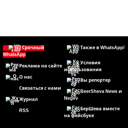
Срочный
Также в WhatsApp!
WhatsApp
Условия
Реклама на сайте
использования
О нас
Вы репортер
Связаться с нами
BeerSheva News и
Negev
Журнал
БерШева вместе
RSS
на фейсбуке