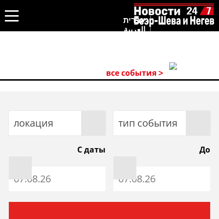
עברית
العربية
все события >
локация
тип события
С даты
До